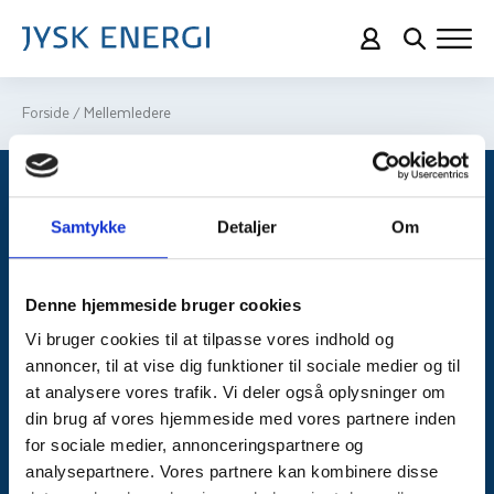
Forside
Mellemledere
/
Samtykke
Detaljer
Om
Fremragende
El til hele Danmark
Denne hjemmeside bruger cookies
Bliv kunde hos os i dag
Vi bruger cookies til at tilpasse vores indhold og
annoncer, til at vise dig funktioner til sociale medier og til
Jysk Energi A/S
at analysere vores trafik. Vi deler også oplysninger om
Skivevej 120
din brug af vores hjemmeside med vores partnere inden
7500 Holstebro
for sociale medier, annonceringspartnere og
analysepartnere. Vores partnere kan kombinere disse
CVR: 21105848