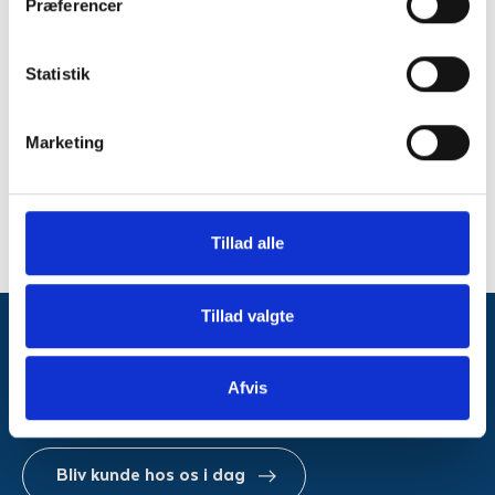
Præferencer
Statistik
Marketing
Peter Schjøtz
Thomas Byskov
Næstformand
Bestyrelsesmedlem
Tillad alle
Tillad valgte
Fremragende
Afvis
El til hele Danmark
Bliv kunde hos os i dag