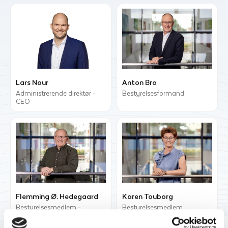
Lars Naur
Anton Bro
Administrerende direktør -
Bestyrelsesformand
CEO
Flemming Ø. Hedegaard
Karen Touborg
Bestyrelsesmedlem -
Bestyrelsesmedlem
Medarbejderrepræsentant