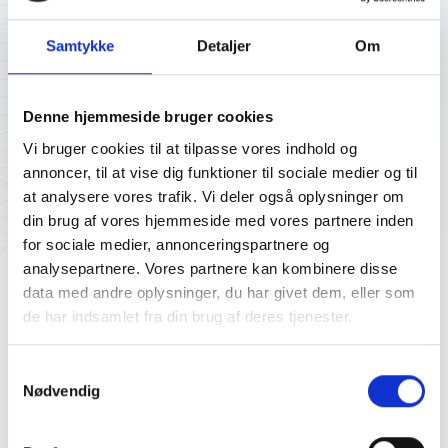
Samtykke
Detaljer
Om
Denne hjemmeside bruger cookies
Vi bruger cookies til at tilpasse vores indhold og
Maria Kiesbye Damborg
Marianne Møller Sandberg
annoncer, til at vise dig funktioner til sociale medier og til
Bestyrelsesmedlem
Bestyrelsesmedlem -
at analysere vores trafik. Vi deler også oplysninger om
Medarbejderrepræsentant
din brug af vores hjemmeside med vores partnere inden
for sociale medier, annonceringspartnere og
analysepartnere. Vores partnere kan kombinere disse
data med andre oplysninger, du har givet dem, eller som
de har indsamlet fra din brug af deres tjenester.
Samtykkevalg
Michael Bjerre Drost
Morten Møller
Nødvendig
Westerblaae
Bestyrelsesmedlem
Bestyrelsesmedlem