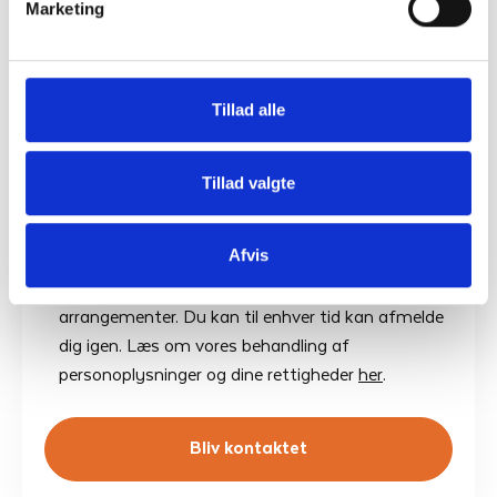
Telefonnummer
*
Marketing
Email
*
Tillad alle
Tillad valgte
Accepter betingelser
*
Jeg samtykker til, at Jysk Energi må kontakte
Afvis
mig via e-mail med nyheder, tilbud, information
om nye produkter og services samt invitationer til
arrangementer. Du kan til enhver tid kan afmelde
dig igen. Læs om vores behandling af
personoplysninger og dine rettigheder
her
.
Bliv kontaktet