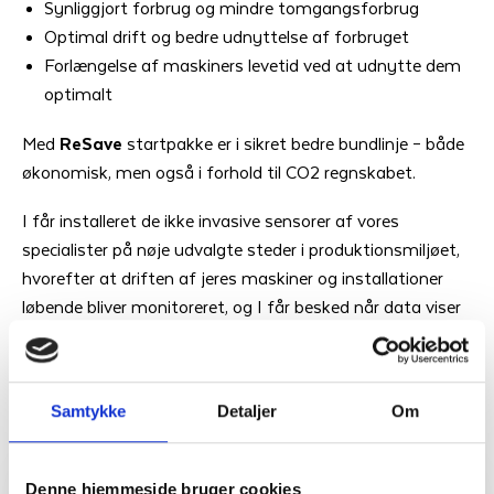
Synliggjort forbrug og mindre tomgangsforbrug
Optimal drift og bedre udnyttelse af forbruget
Forlængelse af maskiners levetid ved at udnytte dem
optimalt
Med
ReSave
startpakke er i sikret bedre bundlinje – både
økonomisk, men også i forhold til CO2 regnskabet.
I får installeret de ikke invasive sensorer af vores
specialister på nøje udvalgte steder i produktionsmiljøet,
hvorefter at driften af jeres maskiner og installationer
løbende bliver monitoreret, og I får besked når data viser
at der er udfordringer eller optimeringsmuligheder.
Data giver overblik, overblik giver mulighed for at træffe
Samtykke
Detaljer
Om
beslutninger baseret på fakta. Rigtige beslutninger giver
bedre bundlinje til glæde for din virksomhed og miljøet.
Denne hjemmeside bruger cookies