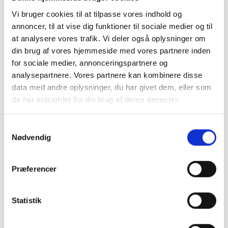
Reducer CO2 med
Vi bruger cookies til at tilpasse vores indhold og
annoncer, til at vise dig funktioner til sociale medier og til
ReSave
at analysere vores trafik. Vi deler også oplysninger om
din brug af vores hjemmeside med vores partnere inden
for sociale medier, annonceringspartnere og
analysepartnere. Vores partnere kan kombinere disse
Navn
*
data med andre oplysninger, du har givet dem, eller som
de har indsamlet fra din brug af deres tjenester.
Virksomhed
*
Samtykkevalg
Nødvendig
Præferencer
CVR
Statistik
0 af 8 maksimale antal tegn