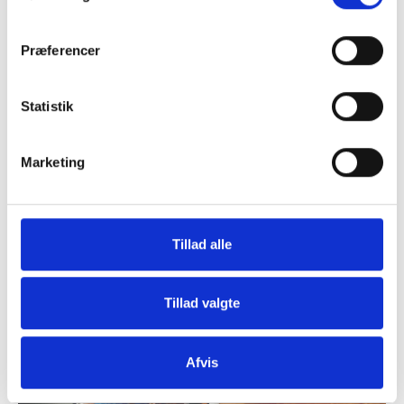
Præferencer
Statistik
9. juli 2026
Marketing
Første erhvervsfiber i Holstebro Midtby
Så er udrulningen for alvor i gang! Efter en del gravearbejde og
bygning af nye poppe, som er fiberens…
Tillad alle
Se mere
Tillad valgte
Afvis