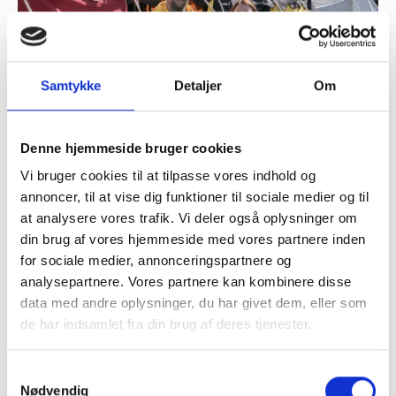
Samtykke
Detaljer
Om
Denne hjemmeside bruger cookies
24. juli 2026
Nye telte samler Danmarks
Vi bruger cookies til at tilpasse vores indhold og
middelalderkrigere og styrker fællesskabet
annoncer, til at vise dig funktioner til sociale medier og til
at analysere vores trafik. Vi deler også oplysninger om
Næsten 500 år efter middelalderen sluttede i Danmark fyldes
din brug af vores hjemmeside med vores partnere inden
Spøttrup Borg igen af lyden af klingende sværd og buldrende
for sociale medier, annonceringspartnere og
rustninger.…
analysepartnere. Vores partnere kan kombinere disse
Se mere
data med andre oplysninger, du har givet dem, eller som
de har indsamlet fra din brug af deres tjenester.
Samtykkevalg
Nødvendig