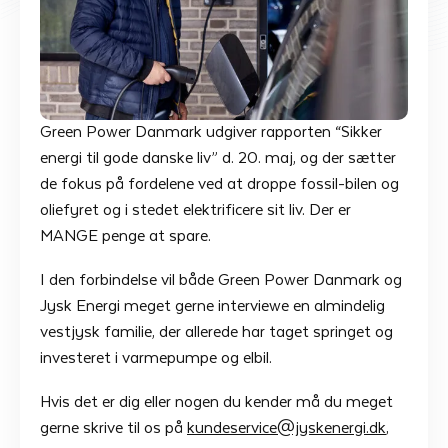
Green Power Danmark udgiver rapporten “Sikker
energi til gode danske liv” d. 20. maj, og der sætter
de fokus på fordelene ved at droppe fossil-bilen og
oliefyret og i stedet elektrificere sit liv. Der er
MANGE penge at spare.
I den forbindelse vil både Green Power Danmark og
Jysk Energi meget gerne interviewe en almindelig
vestjysk familie, der allerede har taget springet og
investeret i varmepumpe og elbil.
Hvis det er dig eller nogen du kender må du meget
gerne skrive til os på
kundeservice@jyskenergi.dk
,