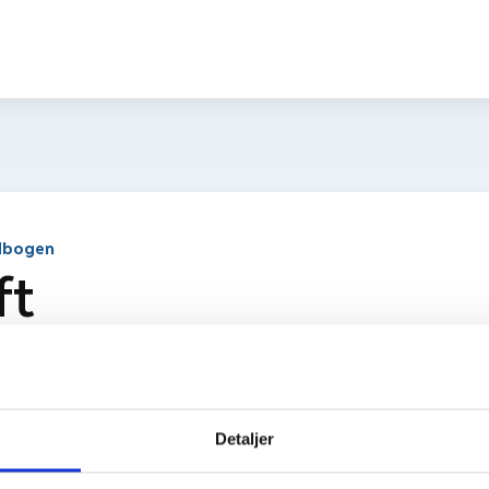
rdbogen
ft
ft, som alle i Danmark betaler for hver kilowatt-time (kWh), der 
pkræves på vegne af Skat
Detaljer