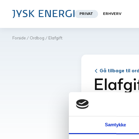
PRIVAT
ERHVERV
Forside
Ordbog
Elafgift
/
/
Gå tilbage til o
Elafgi
Elafgiften er en afgi
vores hjem. Dette o
Samtykke