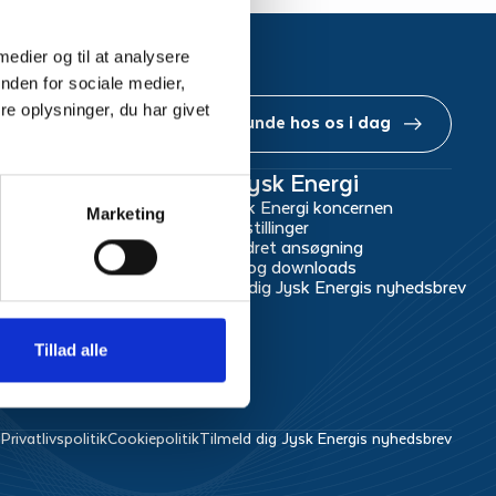
 medier og til at analysere
nden for sociale medier,
e oplysninger, du har givet
Bliv kunde hos os i dag
r
Om Jysk Energi
Om Jysk Energi koncernen
Marketing
Ledige stillinger
Uopfordret ansøgning
Presse og downloads
Tilmeld dig Jysk Energis nyhedsbrev
Tillad alle
g
Privatlivspolitik
Cookiepolitik
Tilmeld dig Jysk Energis nyhedsbrev