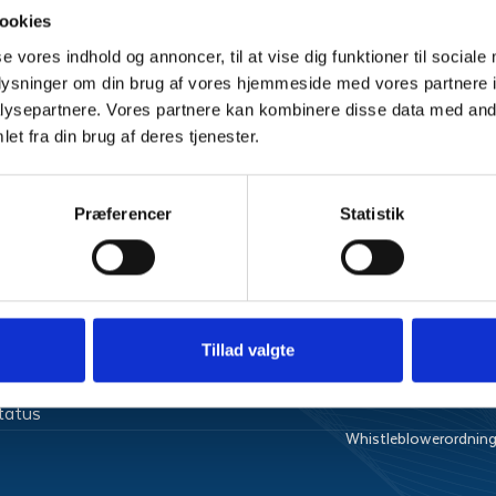
ookies
se vores indhold og annoncer, til at vise dig funktioner til sociale
oplysninger om din brug af vores hjemmeside med vores partnere i
ysepartnere. Vores partnere kan kombinere disse data med andr
et fra din brug af deres tjenester.
ervice
Produkte
El
6677
Præferencer
Statistik
Fibernet
ice@jyskenergi.dk
 torsdag:
l 20.00
Tillad valgte
nsdag og fredag:
 15.00
status
Whistleblowerordnin