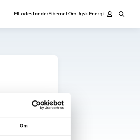
El
Ladestander
Fibernet
Om Jysk Energi
bruges fra elnettet i
Om