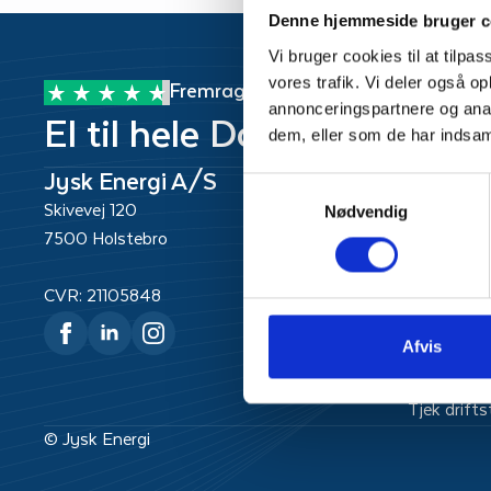
Denne hjemmeside bruger c
Vi bruger cookies til at tilpas
vores trafik. Vi deler også 
Fremragende
annonceringspartnere og anal
El til hele Danmark
dem, eller som de har indsaml
Jysk Energi A/S
Kundes
Samtykkevalg
Skivevej 120
+45 9610 
Nødvendig
7500 Holstebro
kundeserv
CVR: 21105848
Mandag og
Kl. 9:00 ti
Afvis
Tirsdag, o
kl. 9.00 til
Tjek drift
© Jysk Energi