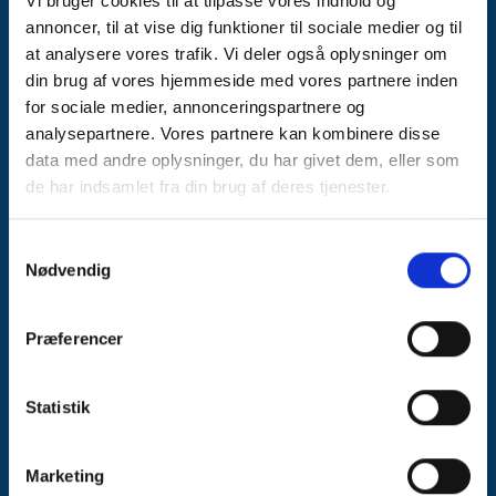
Vi bruger cookies til at tilpasse vores indhold og
annoncer, til at vise dig funktioner til sociale medier og til
Fremragende
at analysere vores trafik. Vi deler også oplysninger om
El til hele Danmark
din brug af vores hjemmeside med vores partnere inden
for sociale medier, annonceringspartnere og
analysepartnere. Vores partnere kan kombinere disse
Bliv kunde hos os i dag
data med andre oplysninger, du har givet dem, eller som
de har indsamlet fra din brug af deres tjenester.
Jysk Energi A/S
Skivevej 120
7500 Holstebro
Samtykkevalg
Nødvendig
CVR: 21105848
Præferencer
Statistik
Kundeservice
+45 9610 6677
kundeservice@jyskenergi.dk
Marketing