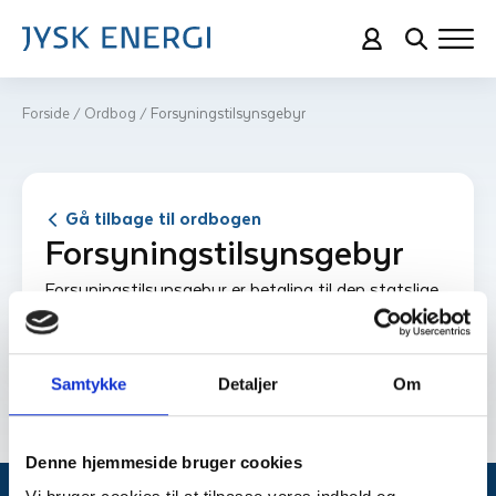
Forside
Ordbog
Forsynings­tilsynsgebyr
/
/
Gå tilbage til ordbogen
Forsynings­tilsynsgebyr
Forsyningstilsynsgebyr er betaling til den statslige
myndighed, der kontrollerer forsyningssektoren.
Dette opkræves på vegne af Forsyningstilsynet.
Samtykke
Detaljer
Om
Denne hjemmeside bruger cookies