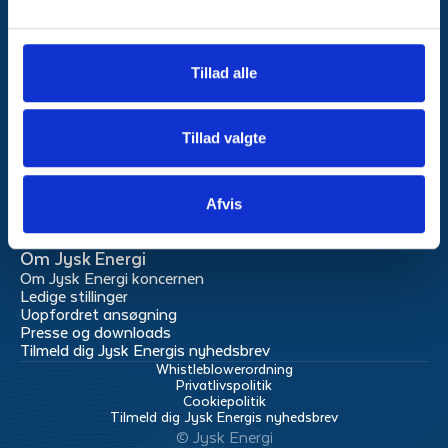
Mandag og torsdag:
Kl. 9:00 til 20.00
Tillad alle
Tirsdag, onsdag og fredag:
kl. 9.00 til 15.00
Tjek driftstatus
Tillad valgte
Produkter
El
Fibernet
Afvis
Om Jysk Energi
Om Jysk Energi koncernen
Ledige stillinger
Uopfordret ansøgning
Presse og downloads
Tilmeld dig Jysk Energis nyhedsbrev
Whistleblowerordning
Privatlivspolitik
Cookiepolitik
Tilmeld dig Jysk Energis nyhedsbrev
© Jysk Energi