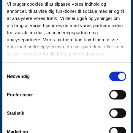
Vi bruger cookies til at tilpasse vores indhold og
annoncer, til at vise dig funktioner til sociale medier og til
at analysere vores trafik. Vi deler også oplysninger om
Fremragende
din brug af vores hjemmeside med vores partnere inden
El til hele Danmark
for sociale medier, annonceringspartnere og
analysepartnere. Vores partnere kan kombinere disse
data med andre oplysninger, du har givet dem, eller som
Bliv kunde hos os i dag
de har indsamlet fra din brug af deres tjenester.
Jysk Energi A/S
Skivevej 120
Samtykkevalg
7500 Holstebro
Nødvendig
CVR: 21105848
Præferencer
Statistik
Kundeservice
+45 9610 6677
Marketing