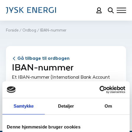
Forside
Ordbog
IBAN-nummer
/
/
Gå tilbage til ordbogen
IBAN-nummer
Et IBAN-nummer (International Bank Account
Number) bruges til internationale bankoverførsler.
Du kan få oplyst vores IBAN-nummer ved at
kontakte vores kundeservice.
Samtykke
Detaljer
Om
Denne hjemmeside bruger cookies