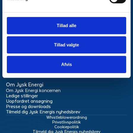
kundeservice@jyskenergi.dk
Mandag og torsdag:
Kl. 9:00 til 20.00
Tillad alle
Tirsdag, onsdag og fredag:
kl. 9.00 til 15.00
Tillad valgte
Tjek driftstatus
Produkter
El
Afvis
Fibernet
Om Jysk Energi
Om Jysk Energi koncernen
Ledige stillinger
Uopfordret ansøgning
Presse og downloads
Tilmeld dig Jysk Energis nyhedsbrev
Whistleblowerordning
Privatlivspolitik
Cookiepolitik
Tilmeld dig Jysk Energis nyhedsbrev