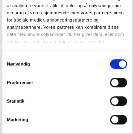
at analysere vores trafik. Vi deler også oplysninger om
din brug af vores hjemmeside med vores partnere inden
for sociale medier, annonceringspartnere og
analysepartnere. Vores partnere kan kombinere disse
data med andre oplysninger, du har givet dem, eller som
de har indsamlet fra din brug af deres tjenester.
9. juli 2026
Samtykkevalg
Første erhvervsfiber i Holstebro Midtby
Nødvendig
Så er udrulningen for alvor i gang! Efter en del gravearbejde og
bygning af nye poppe, som er fiberens…
Præferencer
Se mere
Statistik
Marketing