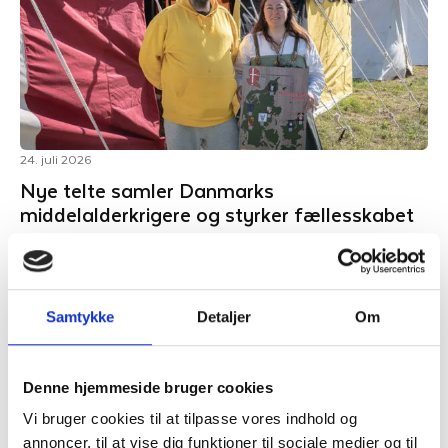
24. juli 2026
Nye telte samler Danmarks
middelalderkrigere og styrker fællesskabet
Næsten 500 år efter middelalderen sluttede i Danmark fyldes
Spøttrup Borg igen af lyden af klingende sværd og buldrende
rustninger.…
Samtykke
Detaljer
Om
Se mere
Denne hjemmeside bruger cookies
Vi bruger cookies til at tilpasse vores indhold og
annoncer, til at vise dig funktioner til sociale medier og til