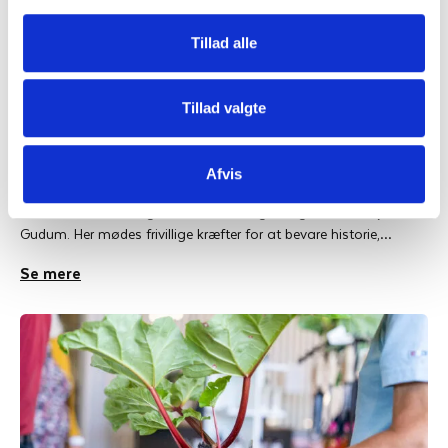
Tillad alle
Tillad valgte
26. juni 2026
Serup Smedje holder håndværkstraditioner
Afvis
og fællesskab i live
Det summer af liv og aktivitet omkring den gamle smedje nær
Gudum. Her mødes frivillige kræfter for at bevare historie,…
Se mere