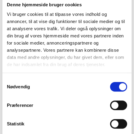
Denne hjemmeside bruger cookies
Relaterede artikler
Vi bruger cookies til at tilpasse vores indhold og
Læs flere artikler
annoncer, til at vise dig funktioner til sociale medier og til
at analysere vores trafik. Vi deler også oplysninger om
din brug af vores hjemmeside med vores partnere inden
for sociale medier, annonceringspartnere og
analysepartnere. Vores partnere kan kombinere disse
data med andre oplysninger, du har givet dem, eller som
de har indsamlet fra din brug af deres tjenester.
Samtykkevalg
Nødvendig
24. juli 2026
Nye telte samler Danmarks
Præferencer
middelalderkrigere og styrker fællesskabet
Næsten 500 år efter middelalderen sluttede i Danmark fyldes
Statistik
Spøttrup Borg igen af lyden af klingende sværd og buldrende
rustninger.…