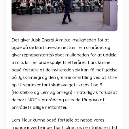
Det giver Jysk Energi A.m.b.a. muligheden for at
byde på de klart laveste nettariffer i området og
giver repræsentantskabet muligheden for at uddele
3 mio. kr. i en andelspulje til efteråret. Lars kunne
også fortælle at de inviterede selv kan få indflydelse
på Jysk Energi og den grønne omstilling ved at stille
op til repræsentantskabsvalget i kreds 1 og 3
(Holstebro og Lemvig omegn) – naturligvis forudsat
de bor i NOE’s område og allerede får gavn af
områdets billige nettariffer.
Lars Naur kunne også fortælle at netop vores
mange investeringer har hjulpet os i en turbulent tid