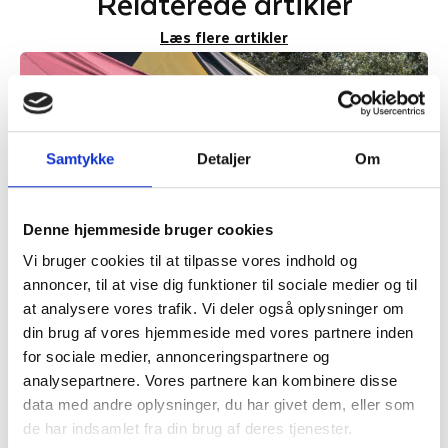
Relaterede artikler
Læs flere artikler
Samtykke
Detaljer
Om
Denne hjemmeside bruger cookies
Vi bruger cookies til at tilpasse vores indhold og
annoncer, til at vise dig funktioner til sociale medier og til
24. juli 2026
at analysere vores trafik. Vi deler også oplysninger om
Nye telte samler Danmarks
din brug af vores hjemmeside med vores partnere inden
middelalderkrigere og styrker fællesskabet
for sociale medier, annonceringspartnere og
analysepartnere. Vores partnere kan kombinere disse
Næsten 500 år efter middelalderen sluttede i Danmark fyldes
Spøttrup Borg igen af lyden af klingende sværd og buldrende
data med andre oplysninger, du har givet dem, eller som
rustninger.…
de har indsamlet fra din brug af deres tjenester.