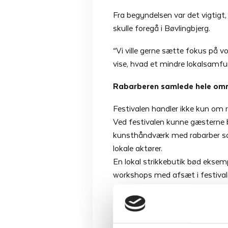
Fra begyndelsen var det vigtigt,
skulle foregå i Bøvlingbjerg.
“Vi ville gerne sætte fokus på 
vise, hvad et mindre lokalsamfu
Rabarberen samlede hele om
Festivalen handler ikke kun om r
Ved festivalen kunne gæsterne b
kunsthåndværk med rabarber som 
lokale aktører.
En lokal strikkebutik bød eksemp
workshops med afsæt i festiva
Festivalen blev skabt af tre initi
“Familie, venner og lokale frivil