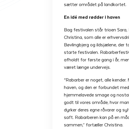
sætter området på landkortet.
En idé
med rødder i haven
Bag festivalen står trioen Sara,
Christina, som alle er erhvervsdr
Bøvlingbjerg og ildsjælene, der tog
starte festivalen. Rabarberfesti
afholdt for første gang i år, me
været længe undervejs.
“Rabarber er noget, alle kender.
haven, og den er forbundet me
hjemmelavede smage og nostalg
godt til vores område, hvor ma
dyrker deres egne råvarer og sylte
saft. Rabarberen kan på en måd
sammen,” fortæller Christina.