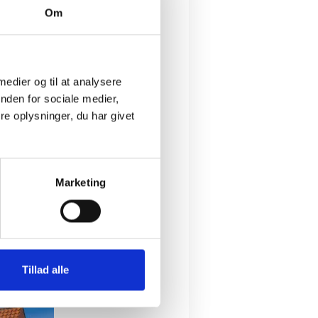
Om
 medier og til at analysere
nden for sociale medier,
r i at skabe liv i området. Den
e oplysninger, du har givet
på at udvikle arrangementet
Marketing
e, men ofte mangler der
”
Tillad alle