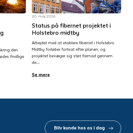
20. maj 2026
Status på fibernet projektet i
og
Holstebro midtby
Arbejdet med at etablere fibernet i Holstebro
Midtby forløber fortsat efter planen, og
mkring den
projektet bevæger sig støt fremad gennem
es frivillige
de…
Se mere
Bliv kunde hos os i dag