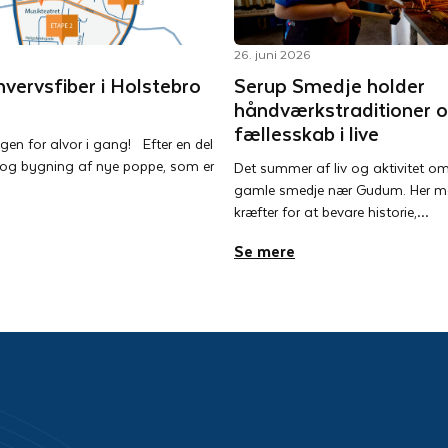
26. juni 2026
hvervsfiber i Holstebro
Serup Smedje holder
håndværkstraditioner 
fællesskab i live
ngen for alvor i gang! Efter en del
 og bygning af nye poppe, som er
Det summer af liv og aktivitet o
gamle smedje nær Gudum. Her mød
kræfter for at bevare historie,…
Se mere