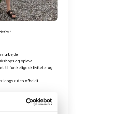
defra.”
samarbejde.
orkshops og opleve
il forskellige aktiviteter og
er langs ruten afholdt
få arrangementet til at lykkes.
en dem kunne det ikke lade sig