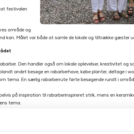
 at festivalen
vores område og
nd kan. Målet var både at samle de lokale og tiltrække gæster u
rådet
abarber. Den handler også om lokale oplevelser, kreativitet og 
landt andet besøge en rabarberhave, købe planter, deltage i w
tema. En særlig rabarberrute førte besøgende rundt i området t
elvis på inspiration til rabarberinspireret strik, mens en keramik
lens tema.
ativtagere, men i alt var omkring 25-30 frivillige involveret i at 
lige har hjulpet med alt fra information til praktiske opgaver. Ud