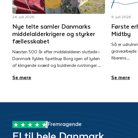
24. juli 2026
9. juli 2026
Nye telte samler Danmarks
Første er
middelalderkrigere og styrker
Midtby
fællesskabet
Så er udrulni
gravearbejde
Næsten 500 år efter middelalderen sluttede i
fiberens…
Danmark fyldes Spøttrup Borg igen af lyden
af klingende sværd og buldrende rustninger.…
Se mere
Se mere
Fremragende
El til hele Danmark