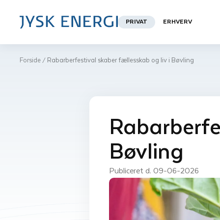
PRIVAT
ERHVERV
Forside
Rabarberfestival skaber fællesskab og liv i Bøvling
/
Rabarberfes
Bøvling
Publiceret d. 
09-06-2026