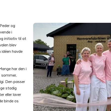
 Peder og
ivende i
 initiativ til at
valen blev
n idéen havde
 Mange har den i
d sommer,
i. Den passer
nge stadig
r eller laver
e binde os