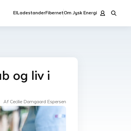
El
Ladestander
Fibernet
Om Jysk Energi
 og liv i
Af Cecilie Damgaard Espersen