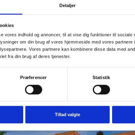
får brug for endnu flere hænder næste år,” siger Christina.
Detaljer
lokale initiativ
ookies
sk Energi kom, blev den modtaget med stor glæde.
se vores indhold og annoncer, til at vise dig funktioner til sociale
oplysninger om din brug af vores hjemmeside med vores partnere i
askede. Støtten er en vigtig anerkendelse af det arbejde, vi lægge
ysepartnere. Vores partnere kan kombinere disse data med andr
gt at investere i synlighed omkring festivalen og giver os mod 
et fra din brug af deres tjenester.
eders støtte afgørende for, at mindre initiativer kan vokse.
Præferencer
Statistik
 for frivillige. Vi lægger vores tid og engagement i projektern
rne ud i livet. Derfor gør støtten fra Jysk Energi en reel forskel.
Tillad valgte