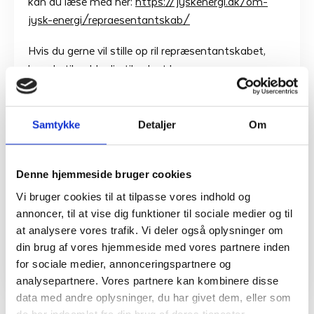
kan du læse med her:
https://jyskenergi.dk/om-
jysk-energi/repraesentantskab/
Hvis du gerne vil stille op ril repræsentantskabet,
kan du tilmelde dig til valget her:
https://jyskenergi.dk/om-jysk-energi/valg-og-
vedtaegter/
Samtykke
Detaljer
Om
Uanset om du vil stille op eller bare gøre din
Denne hjemmeside bruger cookies
stemme gældende, glæder vi os til at se dig til
Vi bruger cookies til at tilpasse vores indhold og
valgaften i Jysk Energi d. 11. og 12. november.
annoncer, til at vise dig funktioner til sociale medier og til
at analysere vores trafik. Vi deler også oplysninger om
Del denne artikel
din brug af vores hjemmeside med vores partnere inden
for sociale medier, annonceringspartnere og
analysepartnere. Vores partnere kan kombinere disse
data med andre oplysninger, du har givet dem, eller som