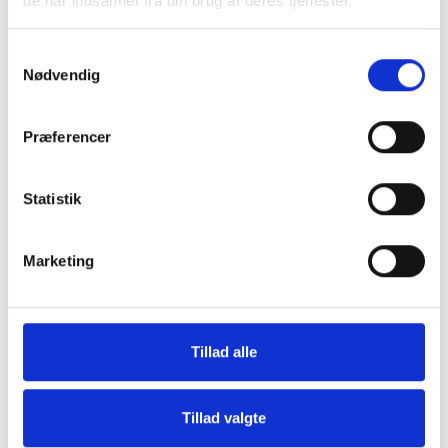
de har indsamlet fra din brug af deres tjenester.
Relaterede artikler
Samtykkevalg
Nødvendig
Læs flere artikler
Præferencer
Statistik
Marketing
24. juli 2026
Tillad alle
Nye telte samler Danmarks
middelalderkrigere og styrker fællesskabet
Tillad valgte
Næsten 500 år efter middelalderen sluttede i Danmark fyldes
Spøttrup Borg igen af lyden af klingende sværd og buldrende